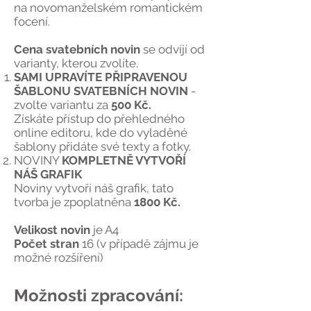
na novomanželském romantickém
focení.
Cena svatebních novin
se odvíjí od
varianty, kterou zvolíte.
SAMI UPRAVÍTE PŘIPRAVENOU
ŠABLONU SVATEBNÍCH NOVIN
-
zvolte variantu za
500 Kč.
Získáte přístup do přehledného
online editoru, kde do vyladěné
šablony přidáte své texty a fotky.
NOVINY
KOMPLETNĚ VYTVOŘÍ
NÁŠ GRAFIK
Noviny vytvoří náš grafik, tato
tvorba je zpoplatněna
1800 Kč.
Velikost novin
je A4
Počet stran
16 (v případě zájmu je
možné rozšíření)
Možnosti zpracování: