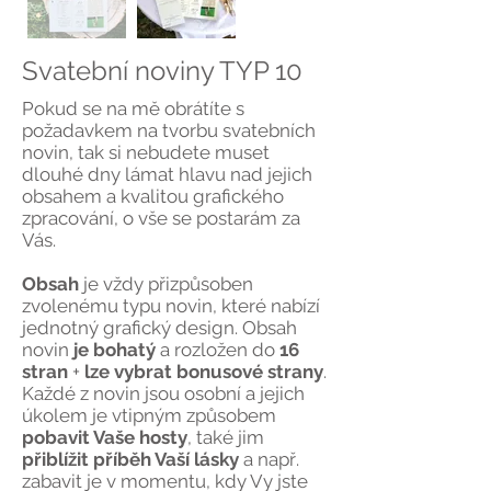
Svatební noviny TYP 10
Pokud se na mě obrátíte s
požadavkem na tvorbu svatebních
novin, tak si nebudete muset
dlouhé dny lámat hlavu nad jejich
obsahem a kvalitou grafického
zpracování, o vše se postarám za
Vás.
Obsah
je vždy přizpůsoben
zvolenému typu novin, které nabízí
jednotný grafický design. Obsah
novin
je bohatý
a rozložen do
16
stran
+
lze vybrat bonusové strany
.
Každé z novin jsou osobní a jejich
úkolem je vtipným způsobem
pobavit Vaše hosty
, také jim
přiblížit příběh Vaší lásky
a např.
zabavit je v momentu, kdy Vy jste