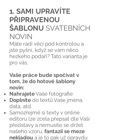
1. SAMI UPRAVÍTE
PŘIPRAVENOU
ŠABLONU
SVATEBNÍCH
NOVIN
Máte rádi věci pod kontrolou a
jste pyšní, když se vám něco
hezkého podaří? Tato varianta je
pro vás.
Vaše práce bude spočívat v
tom, že do hotové šablony
novin:
Nahrajete
Vaše fotografie​
Doplníte
do textů Vaše jména,
data, atd.
Samozřejmě si texty v online
editoru lze zcela přepsat dle Vaší
představy a nemusíte se držet
našeho vzoru,
fantazii se meze
nekladou
a je to pak už opravdu