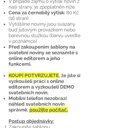
V případě zájmu o výtisk novin z
naší strany, je zpoplatněn níže.
Cena za černobílý výtisk:
80 Kč
(16 stran)
Vytištěné noviny jsou svázány
buď jutovým provázkem nebo
barevnou stužkou (barvu uveďte
v poznámce)
Před zakoupením šablony na
svatební noviny se seznamte s
online editorem a jeho
funkcemi.
KOUPÍ POTVRZUJETE
, že jste si
vyzkoušeli práci s online
editorem a vyzkoušeli DEMO
svatebních novin.
Mobilní telefon nezobrazí
náhled svatebních novin
správně,
použijte počítač.
Postup objednávky:
Zakoupíte šablonu