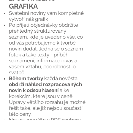
GRAFIKA
Svatební noviny vám kompletně
vytvoří náš grafik
Po přijetí objednávky obdržíte
přehledný strukturovaný
seznam, kde je uvedeno vše, co
od vás potřebujeme k tvorbě
novin dodat. Jedná se o seznam
fotek a také texty - příběh
seznámení, informace o vás a
vašem vztahu, podrobnosti o
svatbě.
Během tvorby
každá nevěsta
obdrží náhled rozpracovaných
novin k odsouhlasení
a ke
korekcím, které jsou v ceně.
Úpravy většího rozsahu je možné
řešit také, ale již nejsou součástí
této ceny.
Noviny obdržíte v PDF souboru.
Tento si soubor můžete sami
vytisknout (doma, v práci, v copy