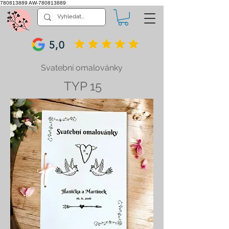
780813889
AW-780813889
5,0
Svatební omalovánky
TYP 15