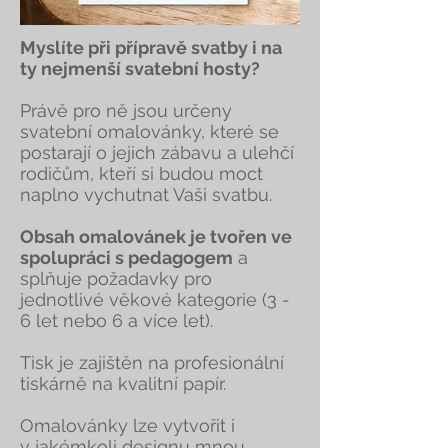
Myslíte při přípravě svatby i na
ty nejmenší svatební hosty?
Právě pro ně jsou určeny
svatební omalovánky, které se
postarají o jejich zábavu a ulehčí
rodičům, kteří si budou moct
naplno vychutnat Vaši svatbu.
Obsah omalovánek je tvořen ve
spolupráci s pedagogem
a
splňuje požadavky pro
jednotlivé věkové kategorie (3 -
6 let nebo 6 a více let).
Tisk je zajištěn na profesionální
tiskárně na kvalitní papír.
Omalovánky lze vytvořit i
v jakémkoli designu mnou