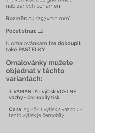
nabízených oznámení.
Rozměr:
A4 (297x210 mm)
Počet stran:
12
K omalovánkám
lze dokoupit
také PASTELKY
.
Omalovánky můžete
objednat v těchto
variantách:
1. VARIANTA - výtisk VČETNĚ
vazby - černobílý tisk
Cena:
25 Kč/ 1 výtisk s vazbou –
tento výtisk je černobílý