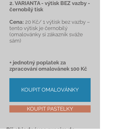
2. VARIANTA - výtisk BEZ vazby -
černobílý tisk
Cena:
20 Kč/ 1 výtisk bez vazby –
tento výtisk je černobílý
(omalovánky si zákazník sváže
sám)
+ jednotný poplatek za
zpracování omalovánek 100 Kč
KOUPIT OMALOVÁNKY
KOUPIT PASTELKY
Při objednávce prosím do
poznámek uveďte, o jakou barvu