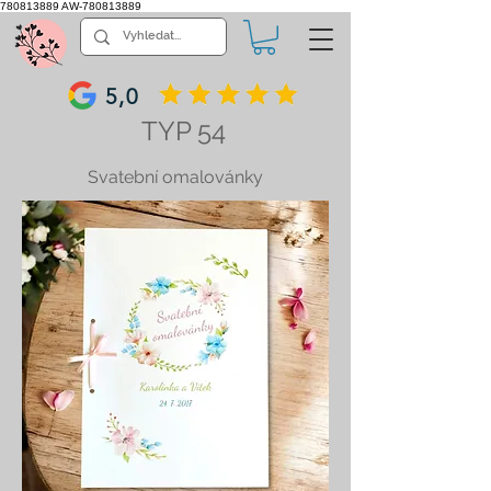
780813889
AW-780813889
5,0
TYP 54
Svatební omalovánky