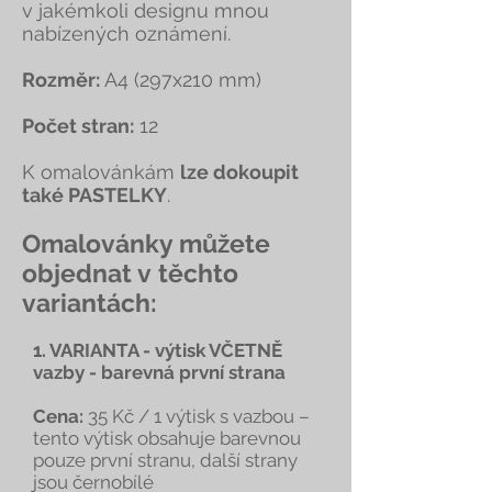
v jakémkoli designu mnou
nabízených oznámení.
Rozměr:
A4 (297x210 mm)
Počet stran:
12
K omalovánkám
lze dokoupit
také PASTELKY
.
Omalovánky můžete
objednat v těchto
variantách:
1. VARIANTA - výtisk VČETNĚ
vazby - barevná první strana
Cena:
35 Kč / 1 výtisk s vazbou –
tento výtisk obsahuje barevnou
pouze první stranu, další strany
jsou černobílé