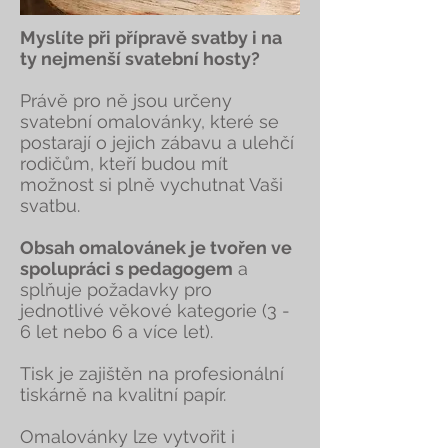
Myslíte při přípravě svatby i na
ty nejmenší svatební hosty?
Právě pro ně jsou určeny
svatební omalovánky, které se
postarají o jejich zábavu a ulehčí
rodičům, kteří budou mít
možnost si plně vychutnat Vaši
svatbu.
Obsah omalovánek je tvořen ve
spolupráci s pedagogem
a
splňuje požadavky pro
jednotlivé věkové kategorie (3 -
6 let nebo 6 a více let).
Tisk je zajištěn na profesionální
tiskárně na kvalitní papír.
Omalovánky lze vytvořit i