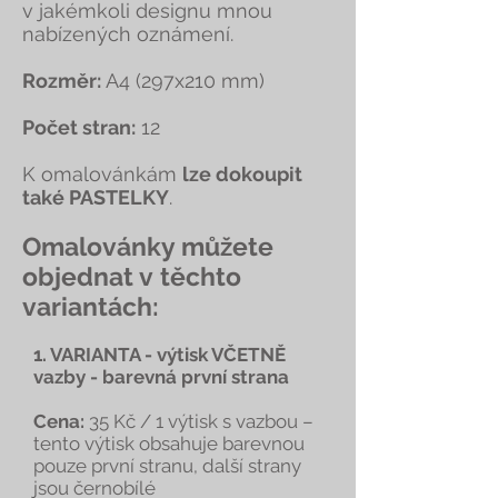
v jakémkoli designu mnou
nabízených oznámení.
Rozměr:
A4 (297x210 mm)
Počet stran:
12
K omalovánkám
lze dokoupit
také PASTELKY
.
Omalovánky můžete
objednat v těchto
variantách:
1. VARIANTA - výtisk VČETNĚ
vazby - barevná první strana
Cena:
35 Kč / 1 výtisk s vazbou –
tento výtisk obsahuje barevnou
pouze první stranu, další strany
jsou černobílé