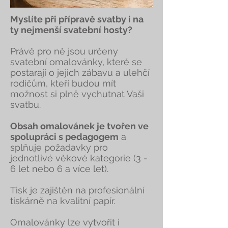
Myslíte při přípravě svatby i na
ty nejmenší svatební hosty?
Právě pro ně jsou určeny
svatební omalovánky, které se
postarají o jejich zábavu a ulehčí
rodičům, kteří budou mít
možnost si plně vychutnat Vaši
svatbu.
Obsah omalovánek je tvořen ve
spolupráci s pedagogem
a
splňuje požadavky pro
jednotlivé věkové kategorie (3 -
6 let nebo 6 a více let).
Tisk je zajištěn na profesionální
tiskárně na kvalitní papír.
Omalovánky lze vytvořit i