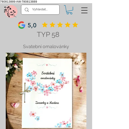
780813889
AW-780813889
5,0
TYP 58
Svatební omalovánky