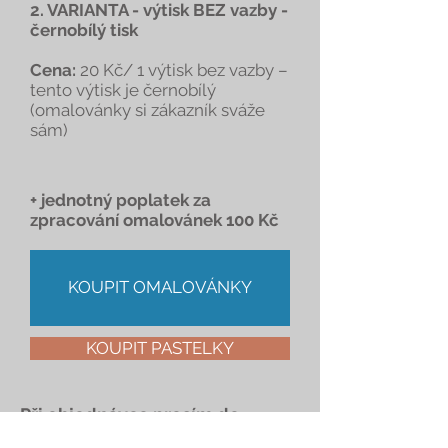
2. VARIANTA - výtisk BEZ vazby -
černobílý tisk
Cena:
20 Kč/ 1 výtisk bez vazby –
tento výtisk je černobílý
(omalovánky si zákazník sváže
sám)
+ jednotný poplatek za
zpracování omalovánek 100 Kč
KOUPIT OMALOVÁNKY
KOUPIT PASTELKY
Při objednávce prosím do
poznámek uveďte, o jakou barvu