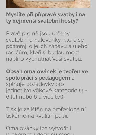
Myslíte při přípravě svatby i na
ty nejmenší svatební hosty?
Právě pro ně jsou určeny
svatební omalovánky, které se
postarají o jejich zábavu a ulehčí
rodičům, kteří si budou moct
naplno vychutnat Vaši svatbu.
Obsah omalovánek je tvořen ve
spolupráci s pedagogem
a
splňuje požadavky pro
jednotlivé věkové kategorie (3 -
6 let nebo 6 a více let).
Tisk je zajištěn na profesionální
tiskárně na kvalitní papír.
Omalovánky lze vytvořit i
v jakémkoli designu mnou