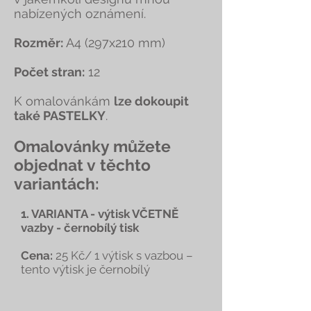
nabízených oznámení.
Rozměr:
A4 (297x210 mm)
Počet stran:
12
K omalovánkám
lze dokoupit
také PASTELKY
.
Omalovánky můžete
objednat v těchto
variantách:
1. VARIANTA - výtisk VČETNĚ
vazby - černobílý tisk
Cena:
25 Kč/ 1 výtisk s vazbou –
tento výtisk je černobílý