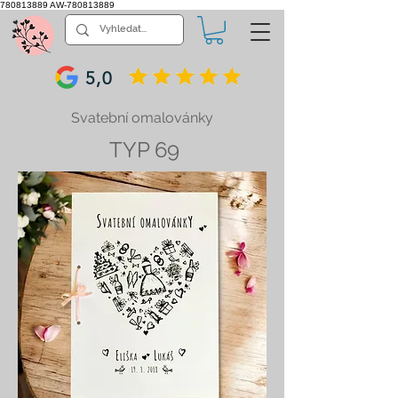
780813889
AW-780813889
5,0
Svatební omalovánky
TYP 69