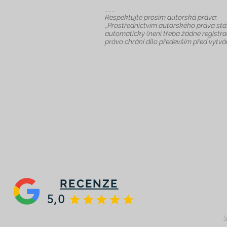
___
Respektujte prosím autorská práva:
„Prostřednictvím autorského práva stát
automaticky (není třeba žádné registra
právo chrání dílo především před vytvář
RECENZE
5,0