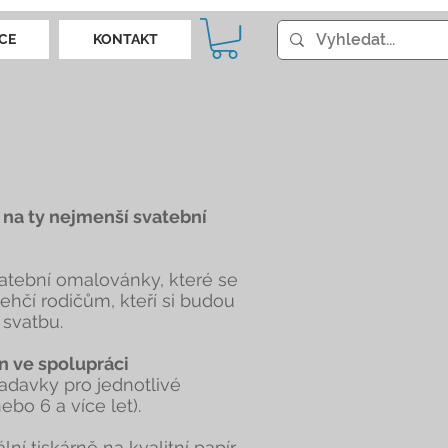
CE
KONTAKT
i na ty nejmenší svatební
atební omalovánky, které se
lehčí rodičům, kteří si budou
 svatbu.
n ve spolupráci
adavky pro jednotlivé
ebo 6 a více let).
lní tiskárně na kvalitní papír.