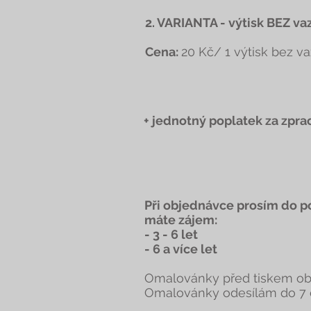
2. VARIANTA - výtisk BEZ vaz
Cena:
20 Kč/ 1 výtisk bez v
+ jednotný poplatek za zpr
Při objednávce prosím do p
máte zájem:
- 3 - 6 let
- 6 a více let
Omalovánky před tiskem obd
Omalovánky odesílám do 7 d