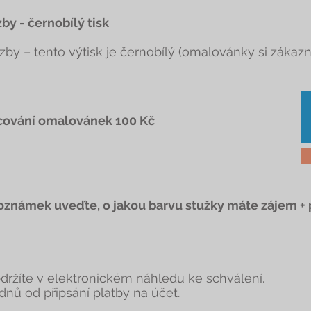
by - černobílý tisk
azby – tento výtisk je černobílý (omalovánky si zákaz
acování omalovánek 100 Kč
oznámek uveďte, o jakou barvu stužky máte zájem + p
ržíte v elektronickém náhledu ke schválení.
nů od připsání platby na účet.