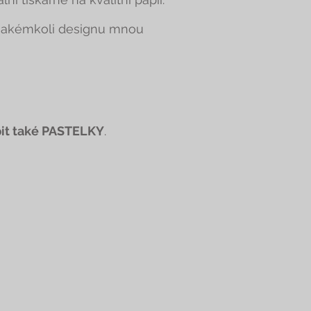
v jakémkoli designu mnou
it také PASTELKY
.