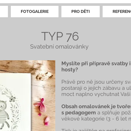
FOTOGALERIE
PRO DĚTI
REFEREN
TYP 76
Svatební omalovánky
Myslíte při přípravě svatby 
hosty?
Právě pro ně jsou určeny sv
postarají o jejich zábavu a u
moct naplno vychutnat Vaši
Obsah omalovánek je tvoře
s pedagogem
a splňuje pož
věkové kategorie (3 - 6 let n
Tisk je zajištěn na profesioná