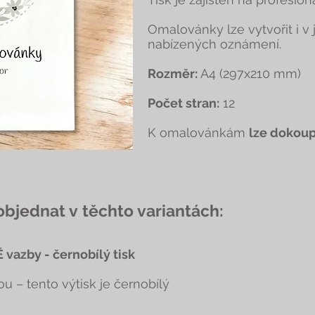
Omalovánky lze vytvořit i 
nabízených oznámení.
Rozměr:
A4 (297x210 mm)
Počet stran:
12
K omalovánkám
lze dokoup
jednat v těchto variantách:
 vazby - černobílý tisk
ou – tento výtisk je černobílý