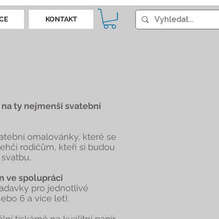
CE
KONTAKT
i na ty nejmenší svatební
atební omalovánky, které se
lehčí rodičům, kteří si budou
 svatbu.
n ve spolupráci
adavky pro jednotlivé
ebo 6 a více let).
lní tiskárně na kvalitní papír.