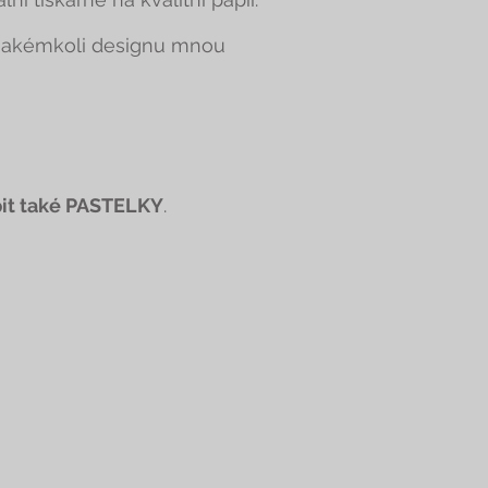
v jakémkoli designu mnou
it také PASTELKY
.