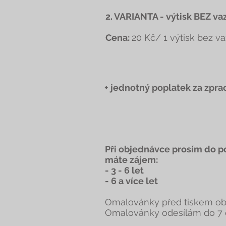
2. VARIANTA - výtisk BEZ vaz
Cena:
20 Kč/ 1 výtisk bez v
+ jednotný poplatek za zpr
Při objednávce prosím do p
máte zájem:
- 3 - 6 let
- 6 a více let
Omalovánky před tiskem obd
Omalovánky odesílám do 7 d