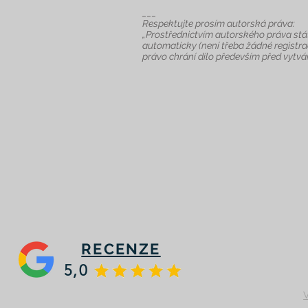
___
Respektujte prosím autorská práva:
„Prostřednictvím autorského práva stát
automaticky (není třeba žádné registra
právo chrání dílo především před vytvář
RECENZE
5,0