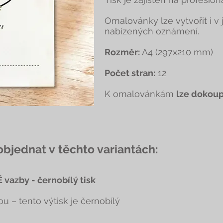
Omalovánky lze vytvořit i 
nabízených oznámení.
Rozměr:
A4 (297x210 mm)
Počet stran:
12
K omalovánkám
lze dokoup
jednat v těchto variantách:
 vazby - černobílý tisk
ou – tento výtisk je černobílý