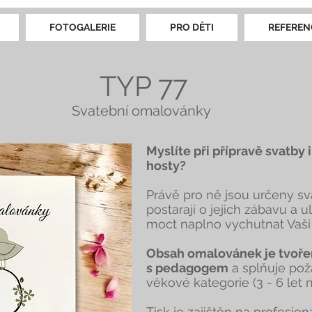
FOTOGALERIE
PRO DĚTI
REFEREN
TYP 77
Svatební omalovánky
Myslíte při přípravě svatby 
hosty?
Právě pro ně jsou určeny sv
postarají o jejich zábavu a u
moct naplno vychutnat Vaši
Obsah omalovánek je tvoře
s pedagogem
a splňuje pož
věkové kategorie (3 - 6 let n
Tisk je zajištěn na profesioná