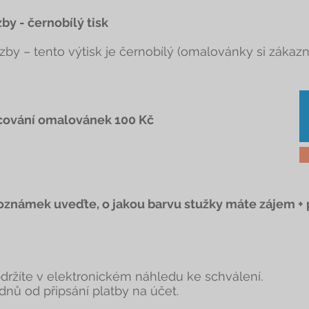
by - černobílý tisk
azby – tento výtisk je černobílý (omalovánky si zákaz
acování omalovánek 100 Kč
oznámek uveďte, o jakou barvu stužky máte zájem + p
ržíte v elektronickém náhledu ke schválení.
nů od připsání platby na účet.