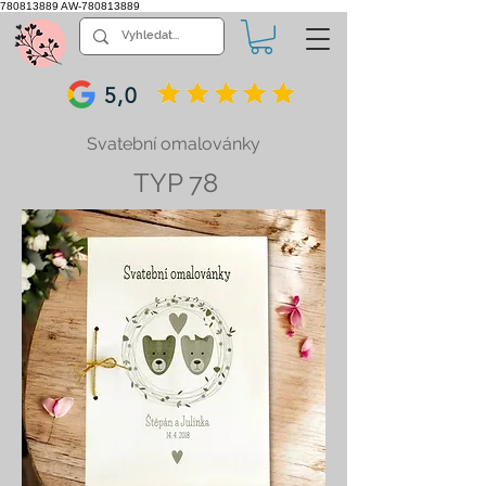
780813889
AW-780813889
5,0
Svatební omalovánky
TYP 78