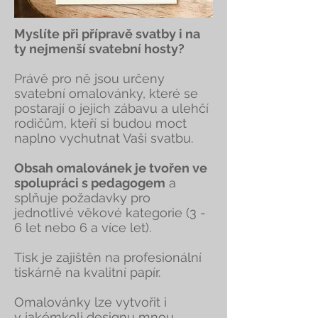
Myslíte při přípravě svatby i na
ty nejmenší svatební hosty?
Právě pro ně jsou určeny
svatební omalovánky, které se
postarají o jejich zábavu a ulehčí
rodičům, kteří si budou moct
naplno vychutnat Vaši svatbu.
Obsah omalovánek je tvořen ve
spolupráci s pedagogem
a
splňuje požadavky pro
jednotlivé věkové kategorie (3 -
6 let nebo 6 a více let).
Tisk je zajištěn na profesionální
tiskárně na kvalitní papír.
Omalovánky lze vytvořit i
v jakémkoli designu mnou