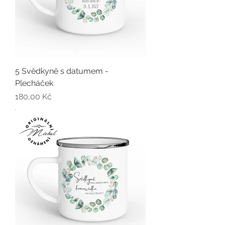
5 Svědkyně s datumem -
Plecháček
Cena
180,00 Kč
.