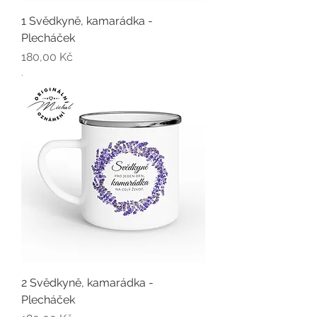
1 Svědkyně, kamarádka -
Plecháček
Cena
180,00 Kč
.
2 Svědkyně, kamarádka -
Plecháček