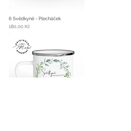
6 Svědkyně - Plecháček
Cena
180,00 Kč
.
7 Svědkyně - Plecháček
Cena
180,00 Kč