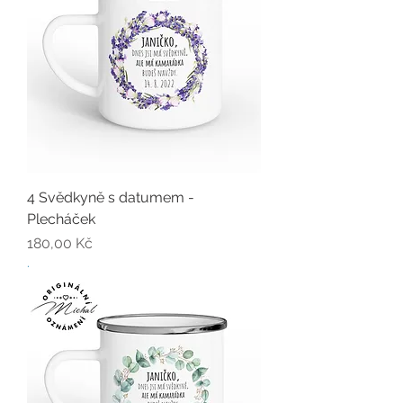
4 Svědkyně s datumem -
Plecháček
Cena
180,00 Kč
.