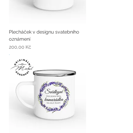
Plecháček v designu svatebního
oznámení
Cena
200,00 Kč
.