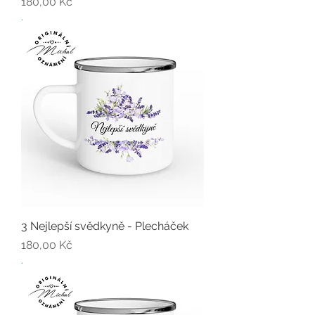
Cena
180,00 Kč
.
3 Nejlepší svědkyně - Plecháček
Cena
180,00 Kč
.