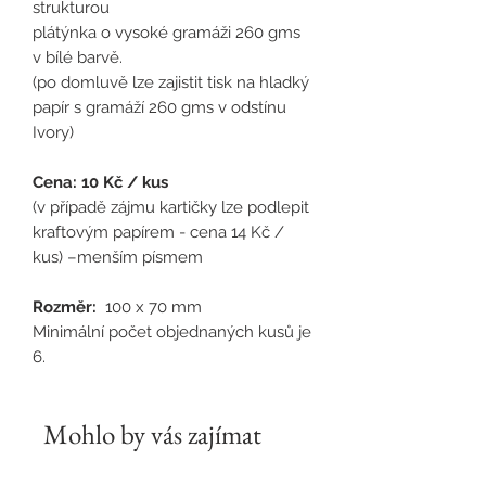
strukturou
plátýnka o vysoké gramáži 260 gms
v bílé barvě.
(po domluvě lze zajistit tisk na hladký
papír s gramáží 260 gms v odstínu
Ivory)
Cena: 10 Kč / kus
(v případě zájmu kartičky lze podlepit
kraftovým papírem - cena 14 Kč /
kus) –menším písmem
Rozměr:
100 x 70 mm
Minimální počet objednaných kusů je
6.
Mohlo by vás zajímat