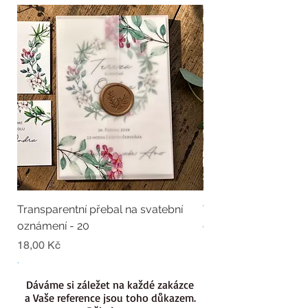
Transparentní přebal na svatební
Transparentní přebal
oznámení - 20
oznámení - 19
Cena
Cena
18,00 Kč
18,00 Kč
.
.
Dáváme si záležet na každé zakázce
a Vaše reference jsou toho důkazem.