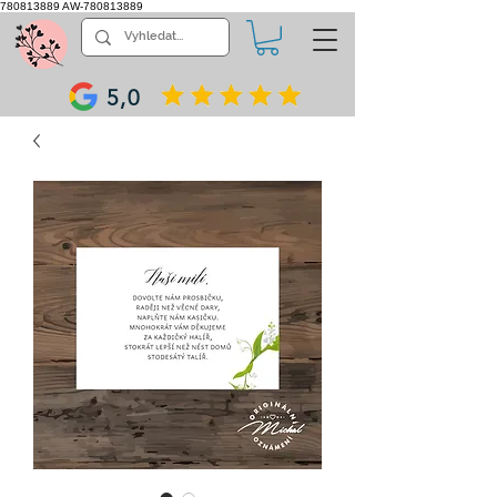
780813889
AW-780813889
5,0