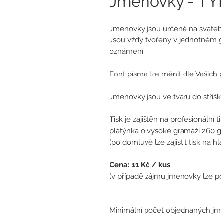
Jmenovky - TY
Jmenovky jsou určené na svatebn
Jsou vždy tvořeny v jednotném 
oznámení.
Font písma lze měnit dle Vašich p
Jmenovky jsou ve tvaru do stříšky
Tisk je zajištěn na profesionální 
plátýnka o vysoké gramáži 260 g
(po domluvě lze zajistit tisk na 
Cena: 11 Kč / kus
(
v případě zájmu jmenovky lze po
Minimální počet objednaných jme