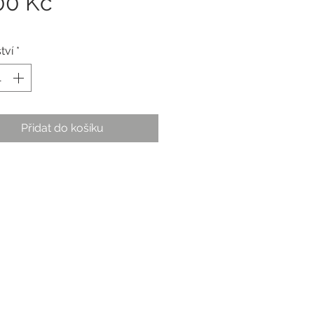
Cena
00 Kč
tví
*
Přidat do košíku