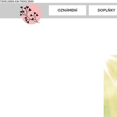
780813889
AW-780813889
OZNÁMENÍ
DOPLŇKY