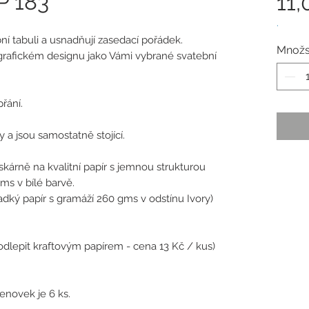
P 183
11,
.
í tabuli a usnadňují zasedací pořádek.
Množs
grafickém designu jako Vámi vybrané svatební
řání.
 a jsou samostatně stojící.
tiskárně na kvalitní papír s jemnou strukturou
ms v bílé barvě.
hladký papír s gramáží 260 gms v odstínu Ivory)
dlepit kraftovým papírem - cena 13 Kč / kus)
novek je 6 ks.