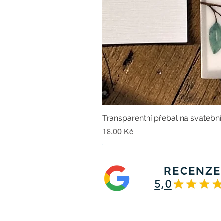
Transparentní přebal na svatebn
Cena
18,00 Kč
.
RECENZE
5,0