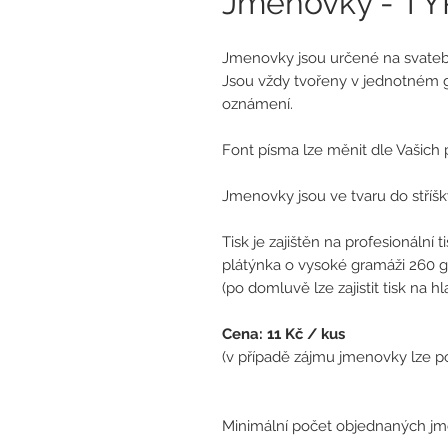
Jmenovky - TY
Jmenovky jsou určené na svatebn
Jsou vždy tvořeny v jednotném 
oznámení.
Font písma lze měnit dle Vašich p
Jmenovky jsou ve tvaru do stříšky
Tisk je zajištěn na profesionální 
plátýnka o vysoké gramáži 260 g
(po domluvě lze zajistit tisk na 
Cena: 11 Kč / kus
(
v případě zájmu jmenovky lze po
Minimální počet objednaných jme