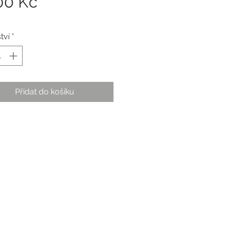
Cena
00 Kč
tví
*
Přidat do košíku