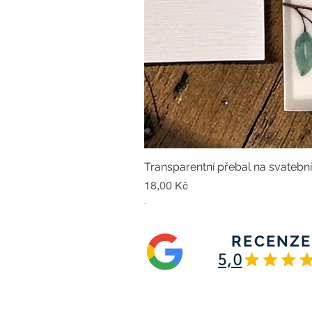
Transparentní přebal na svatebn
Cena
18,00 Kč
.
RECENZE
5,0