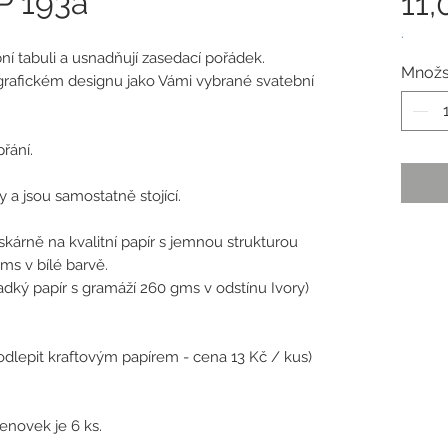
P 193a
11,
.
í tabuli a usnadňují zasedací pořádek.
Množs
grafickém designu jako Vámi vybrané svatební
řání.
 a jsou samostatně stojící.
tiskárně na kvalitní papír s jemnou strukturou
ms v bílé barvě.
hladký papír s gramáží 260 gms v odstínu Ivory)
dlepit kraftovým papírem - cena 13 Kč / kus)
novek je 6 ks.