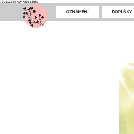
780813889
AW-780813889
OZNÁMENÍ
DOPLŇKY