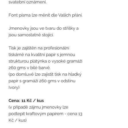
svatební oznámení.
Font písma lze měnit dle Vašich přání.
Jmenovky jsou ve tvaru do stříšky a
jsou samostatně stojící.
Tisk je zajištěn na profesionální
tiskárně na kvalitní papír s jemnou
strukturou plátýnka o vysoké gramáži
260 gms v bílé barvě.
(po domluvě lze zajistit tisk na hladký
papír s gramáží 260 gms v odstínu
Ivory)
Cena: 11 Kč / kus
(
v případě zájmu jmenovky lze
podlepit kraftovým papírem - cena 13
Kč / kus)