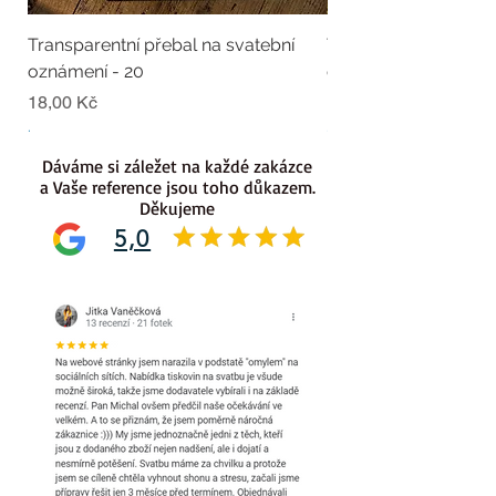
Transparentní přebal na svatební
Transparentní přebal
oznámení - 20
oznámení - 19
Cena
Cena
18,00 Kč
18,00 Kč
.
.
Dáváme si záležet na každé zakázce
a Vaše reference jsou toho důkazem.
Děkujeme
5,0