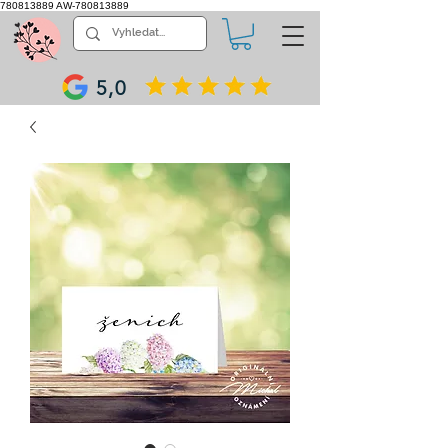
780813889
AW-780813889
5,0