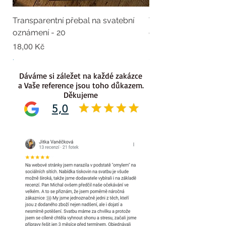
Transparentní přebal na svatební
Transparentní přebal
oznámení - 20
oznámení - 19
Cena
Cena
18,00 Kč
18,00 Kč
.
.
Dáváme si záležet na každé zakázce
a Vaše reference jsou toho důkazem.
Děkujeme
5,0