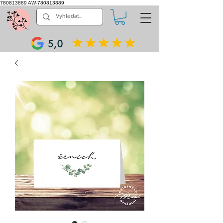
780813889
AW-780813889
5,0