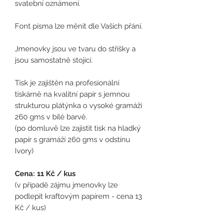
svatební oznámení.
Font písma lze měnit dle Vašich přání.
Jmenovky jsou ve tvaru do stříšky a
jsou samostatně stojící.
Tisk je zajištěn na profesionální
tiskárně na kvalitní papír s jemnou
strukturou plátýnka o vysoké gramáži
260 gms v bílé barvě.
(po domluvě lze zajistit tisk na hladký
papír s gramáží 260 gms v odstínu
Ivory)
Cena: 11 Kč / kus
(
v případě zájmu jmenovky lze
podlepit kraftovým papírem - cena 13
Kč / kus)