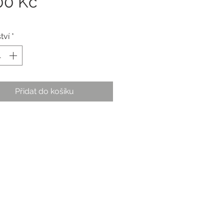
Cena
00 Kč
tví
*
Přidat do košíku