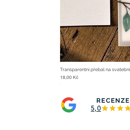
Transparentní přebal na svatebn
Cena
18,00 Kč
.
RECENZE
5,0