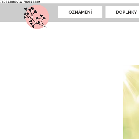
780813889
AW-780813889
OZNÁMENÍ
DOPLŇKY