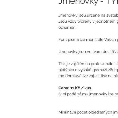
Jmenovky - TY
Jmenovky jsou určené na svatebn
Jsou vždy tvořeny v jednotném 
oznámení.
Font písma lze měnit dle Vašich p
Jmenovky jsou ve tvaru do stříšky
Tisk je zajištěn na profesionální 
plátýnka o vysoké gramáži 260 g
(po domluvě lze zajistit tisk na 
Cena: 11 Kč / kus
(
v případě zájmu jmenovky lze po
Minimální počet objednaných jme