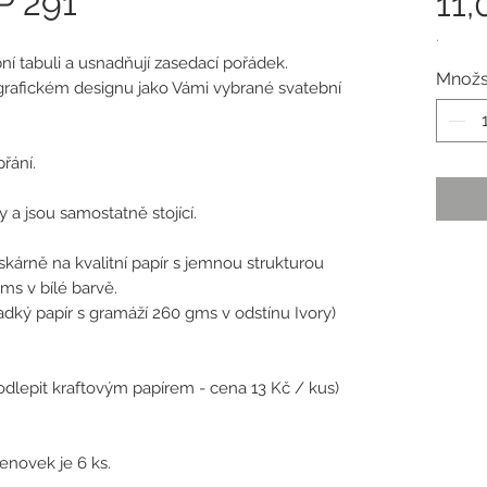
P 291
11,
.
í tabuli a usnadňují zasedací pořádek.
Množs
grafickém designu jako Vámi vybrané svatební
řání.
 a jsou samostatně stojící.
tiskárně na kvalitní papír s jemnou strukturou
ms v bílé barvě.
hladký papír s gramáží 260 gms v odstínu Ivory)
dlepit kraftovým papírem - cena 13 Kč / kus)
novek je 6 ks.