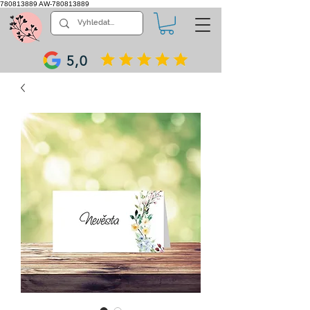
780813889
AW-780813889
5,0