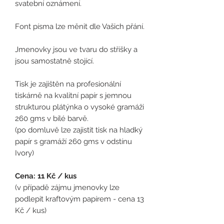
svatební oznámení.
Font písma lze měnit dle Vašich přání.
Jmenovky jsou ve tvaru do stříšky a
jsou samostatně stojící.
Tisk je zajištěn na profesionální
tiskárně na kvalitní papír s jemnou
strukturou plátýnka o vysoké gramáži
260 gms v bílé barvě.
(po domluvě lze zajistit tisk na hladký
papír s gramáží 260 gms v odstínu
Ivory)
Cena: 11 Kč / kus
(
v případě zájmu jmenovky lze
podlepit kraftovým papírem - cena 13
Kč / kus)