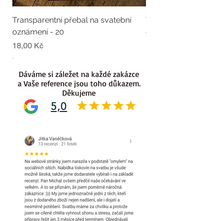
Transparentní přebal na svatební
Transparentní přebal
oznámení - 20
oznámení - 19
Cena
Cena
18,00 Kč
18,00 Kč
.
.
Dáváme si záležet na každé zakázce
a Vaše reference jsou toho důkazem.
Děkujeme
5,0