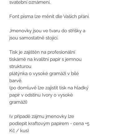
svatební oznámení.
Font písma lze měnit dle Vašich přání.
Jmenovky jsou ve tvaru do stříšky a
jsou samostatně stojící.
Tisk je zajištěn na profesionální
tiskárně na kvalitní papír s jemnou
strukturou
plátýnka o vysoké gramáži v bílé
barvě.
(po domluvě lze zajistit tisk na hladký
papír v odstínu Ivory o vysoké
gramáži)
(
v případě zájmu jmenovky lze
podlepit kraftovým papírem - cena +5
Kč / kus)