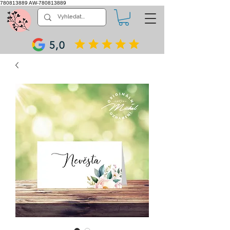
780813889
AW-780813889
5,0