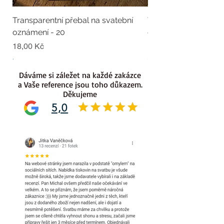
Transparentní přebal na svatební
Transparentní přebal
oznámení - 20
oznámení - 19
Cena
Cena
18,00 Kč
18,00 Kč
.
.
Dáváme si záležet na každé zakázce
a Vaše reference jsou toho důkazem.
Děkujeme
5,0