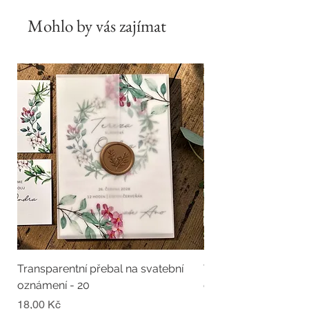
Mohlo by vás zajímat
Transparentní přebal na svatební
Transparentní přebal
oznámení - 20
oznámení - 19
Cena
Cena
18,00 Kč
18,00 Kč