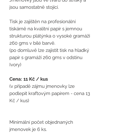
jsou samostatně stojící.
Tisk je zajištěn na profesionální
tiskárně na kvalitní papír s jemnou
strukturou plátýnka o vysoké gramáži
260 gms v bílé barvě.
(po domluvě lze zajistit tisk na hladký
papír s gramáží 260 gms v odstínu
Ivory)
Cena: 11 Kč / kus
(
v případě zájmu jmenovky lze
podlepit kraftovým papírem - cena 13
Kč / kus)
Minimální počet objednaných
jmenovek je 6 ks.