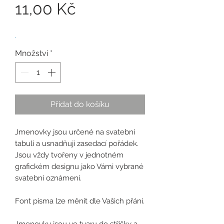
Cena
11,00 Kč
.
Množství
*
Přidat do košíku
Jmenovky jsou určené na svatební
tabuli a usnadňují zasedací pořádek.
Jsou vždy tvořeny v jednotném
grafickém designu jako Vámi vybrané
svatební oznámení.
Font písma lze měnit dle Vašich přání.
Jmenovky jsou ve tvaru do stříšky a