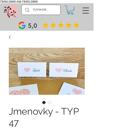
780813889
AW-780813889
5,0
Jmenovky - TYP
47