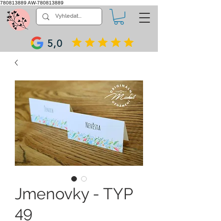
780813889
AW-780813889
5,0
Jmenovky - TYP
49