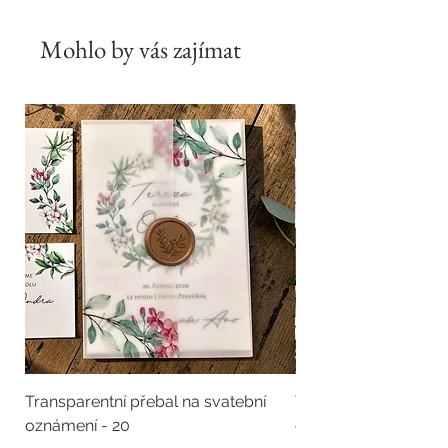
Mohlo by vás zajímat
Transparentní přebal na svatební
Transparentní přebal
oznámení - 20
oznámení - 19