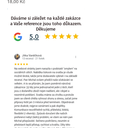
Cena
Cena
18,00 Kč
18,00 Kč
.
.
Dáváme si záležet na každé zakázce
a Vaše reference jsou toho důkazem.
Děkujeme
5,0