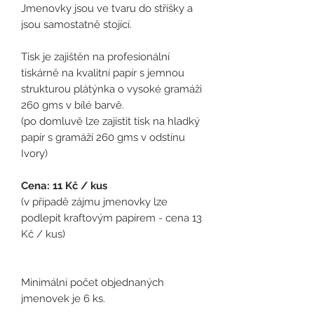
Jmenovky jsou ve tvaru do stříšky a
jsou samostatně stojící.
Tisk je zajištěn na profesionální
tiskárně na kvalitní papír s jemnou
strukturou plátýnka o vysoké gramáži
260 gms v bílé barvě.
(po domluvě lze zajistit tisk na hladký
papír s gramáží 260 gms v odstínu
Ivory)
Cena: 11 Kč / kus
(
v případě zájmu jmenovky lze
podlepit kraftovým papírem - cena 13
Kč / kus)
Minimální počet objednaných
jmenovek je 6 ks.