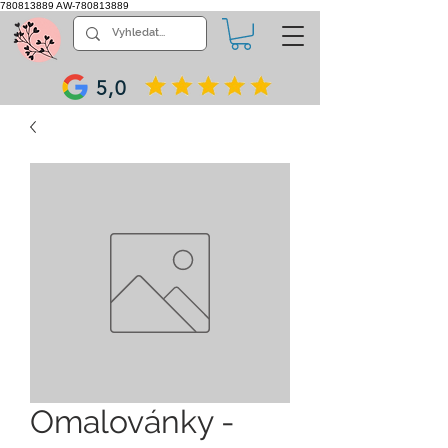
780813889
AW-780813889
5,0
Omalovánky -