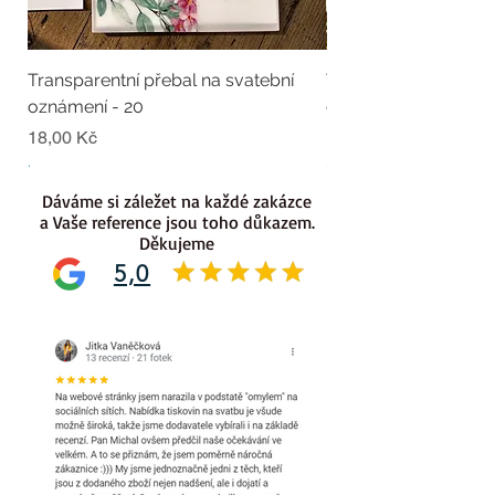
Transparentní přebal na svatební
Transparentní přebal
oznámení - 20
oznámení - 19
Cena
Cena
18,00 Kč
18,00 Kč
.
.
Dáváme si záležet na každé zakázce
a Vaše reference jsou toho důkazem.
Děkujeme
5,0