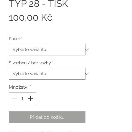
TYP 28 - TISK
Cena
100,00 Kč
.
Počet
*
S vazbou / bez vazby
*
Množství
*
Přidat do košíku