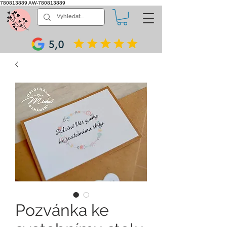
780813889
AW-780813889
5,0
Pozvánka ke