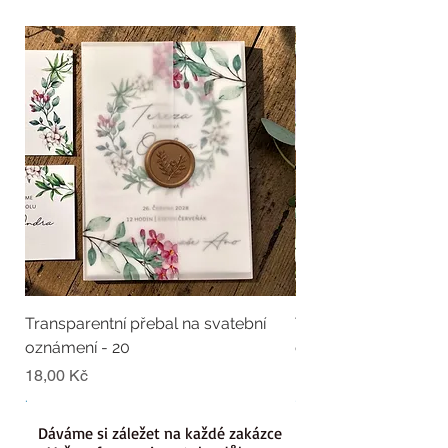
Transparentní přebal na svatební
Transparentní přebal
oznámení - 20
oznámení - 19
Cena
Cena
18,00 Kč
18,00 Kč
.
.
Dáváme si záležet na každé zakázce