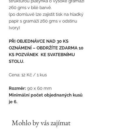
strukturou plátýnka o vysoké gramáži
260 gms v bílé barvě.
(po domluvě lze zajistit tisk na hladký
papír s gramáží 260 gms v odstínu
Ivory)
PŘI OBJEDNÁVCE NAD 30 KS
OZNÁMENÍ – OBDRŽÍTE ZDARMA 10
KS POZVÁNEK KE SVATEBNÍMU
STOLU.
Cena: 12 Kč / 1 kus
Rozměr:
90 x 60 mm
Minimální počet objednaných kusů
je 6.
Mohlo by vás zajímat