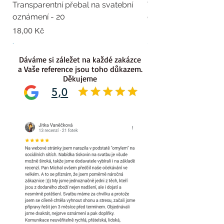
Transparentní přebal na svatební
Transparentní přebal
oznámení - 20
oznámení - 19
Cena
Cena
18,00 Kč
18,00 Kč
.
.
Dáváme si záležet na každé zakázce
a Vaše reference jsou toho důkazem.
Děkujeme
5,0