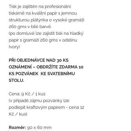
Tisk je zajištěn na profesionální
tiskárně na kvalitní papír s jemnou
strukturou plátýnka o vysoké gramáži
260 gms v bílé barvě.
(po domluvě lze zajistit tisk na hladký
papír s gramáží 260 gms v odstínu
Ivory)
PŘI OBJEDNÁVCE NAD 30 KS
OZNÁMENÍ – OBDRŽÍTE ZDARMA 10
KS POZVÁNEK KE SVATEBNÍMU
STOLU.
Cena: 9 Kč / 1 kus
(
v případě zájmu pozvánky lze
podlepit kraftovým papírem - cena 12
Kč / kus)
Rozměr:
90 x 60 mm