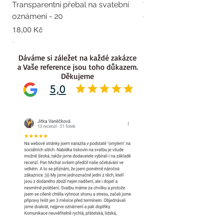
Transparentní přebal na svatební
Transparentní přebal
oznámení - 20
oznámení - 19
Cena
Cena
18,00 Kč
18,00 Kč
.
.
Dáváme si záležet na každé zakázce
a Vaše reference jsou toho důkazem.
Děkujeme
5,0