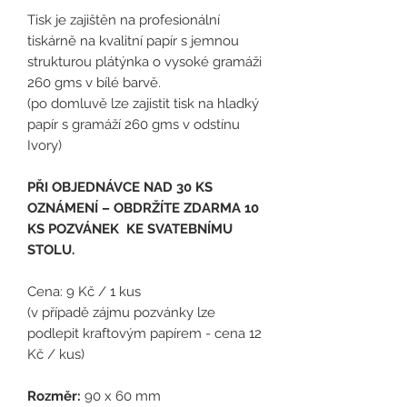
Tisk je zajištěn na profesionální
tiskárně na kvalitní papír s jemnou
strukturou plátýnka o vysoké gramáži
260 gms v bílé barvě.
(po domluvě lze zajistit tisk na hladký
papír s gramáží 260 gms v odstínu
Ivory)
PŘI OBJEDNÁVCE NAD 30 KS
OZNÁMENÍ – OBDRŽÍTE ZDARMA 10
KS POZVÁNEK KE SVATEBNÍMU
STOLU.
Cena: 9 Kč / 1 kus
(
v případě zájmu pozvánky lze
podlepit kraftovým papírem - cena 12
Kč / kus)
Rozměr:
90 x 60 mm