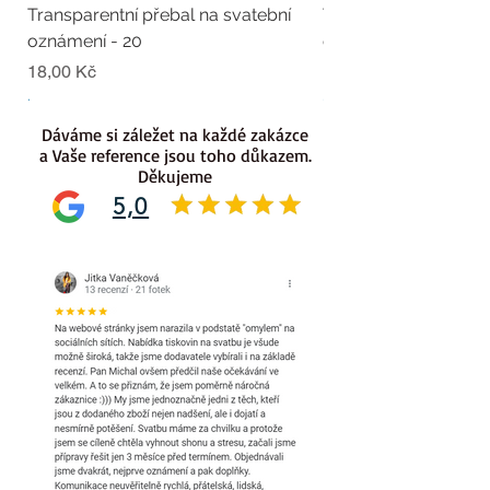
Transparentní přebal na svatební
Transparentní přebal
oznámení - 20
oznámení - 19
Cena
Cena
18,00 Kč
18,00 Kč
.
.
Dáváme si záležet na každé zakázce
a Vaše reference jsou toho důkazem.
Děkujeme
5,0