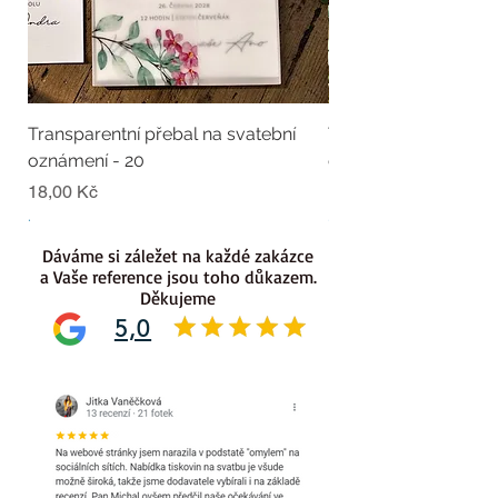
Transparentní přebal na svatební
Transparentní přebal
oznámení - 20
oznámení - 19
Cena
Cena
18,00 Kč
18,00 Kč
.
.
Dáváme si záležet na každé zakázce
a Vaše reference jsou toho důkazem.
Děkujeme
5,0