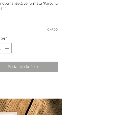
novomanželů ve formátu "Karolínu
da"
*
0/500
tví
*
Přidat do košíku