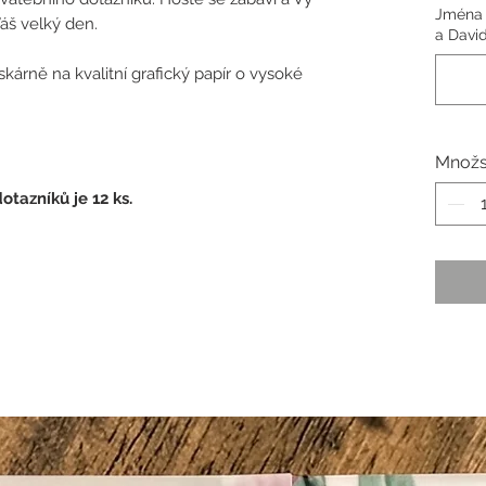
Jména 
áš velký den.
a Davi
tiskárně na kvalitní grafický papír o vysoké
Množs
tazníků je 12 ks.