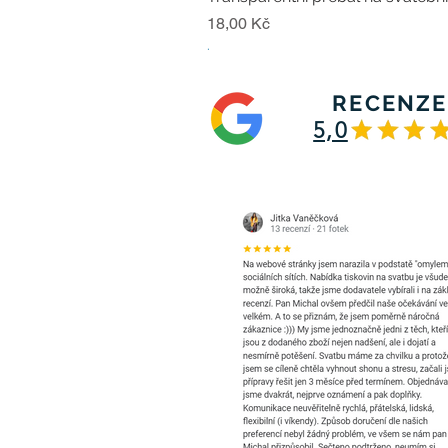
Cena
18,00 Kč
.
RECENZE
5,0