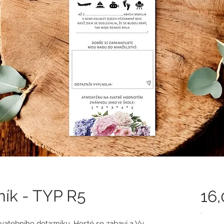
ník - TYP R5
16
.
vatebního dotazníku. Hosté se zabaví a Vy