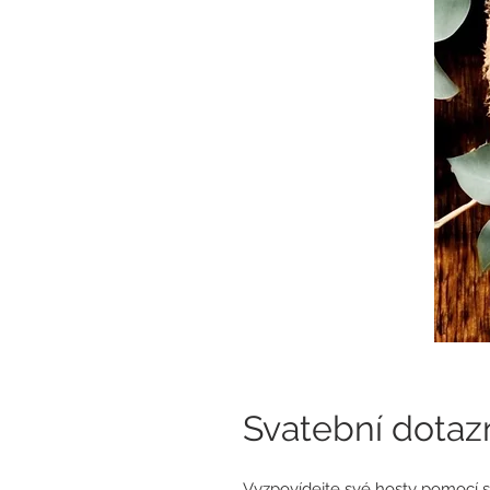
Svatební dotaz
Vyzpovídejte své hosty pomocí s