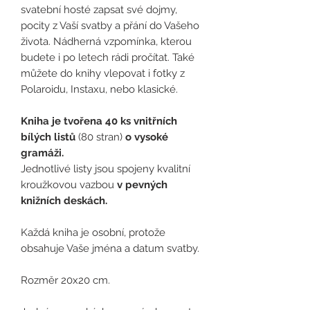
svatební hosté zapsat své dojmy,
pocity z Vaší svatby a přání do Vašeho
života. Nádherná vzpomínka, kterou
budete i po letech rádi pročítat. Také
můžete do knihy vlepovat i fotky z
Polaroidu, Instaxu, nebo klasické.
Kniha je tvořena 40 ks vnitřních
bílých listů
(80 stran)
o vysoké
gramáži.
Jednotlivé listy jsou spojeny kvalitní
kroužkovou vazbou
v pevných
knižních deskách.
Každá kniha je osobní, protože
obsahuje Vaše jména a datum svatby.
Rozměr 20x20 cm.