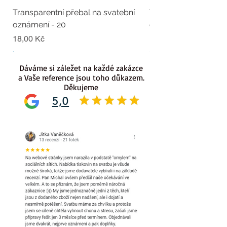
Transparentní přebal na svatební
Transparentní přebal
oznámení - 20
oznámení - 19
Cena
Cena
18,00 Kč
18,00 Kč
.
.
Dáváme si záležet na každé zakázce
a Vaše reference jsou toho důkazem.
Děkujeme
5,0