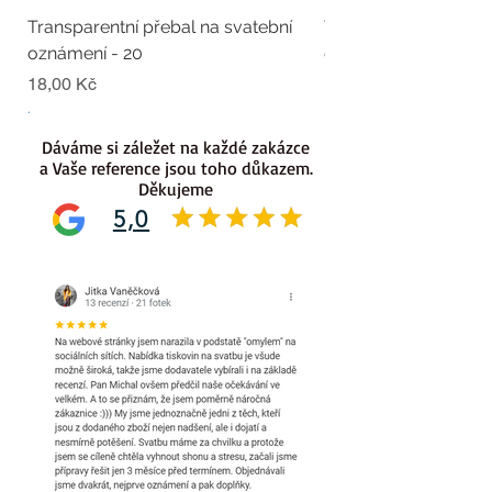
Transparentní přebal na svatební
Transparentní přebal
oznámení - 20
oznámení - 19
Cena
Cena
18,00 Kč
18,00 Kč
.
.
Dáváme si záležet na každé zakázce
a Vaše reference jsou toho důkazem.
Děkujeme
5,0