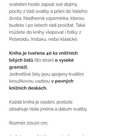
svatební hosté zapsat své dojmy,
pocity z Vaší svatby a přání do Vašeho
života. Nádherná vzpomínka, kterou
budete i po letech rádi pročítat. Také
můžete do knihy vlepovat i fotky z
Polaroidu, Instaxu, nebo klasické.
Kniha je tvořena 40 ks vnitřních
bílých listů
(80 stran)
o vysoké
gramáži.
Jednotlivé listy jsou spojeny kvalitní
kroužkovou vazbou
v pevných
knižních deskách.
Každá kniha je osobní, protože
obsahuje Vaše jména a datum svatby.
Rozměr 20x20 cm.