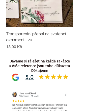
Transparentní přebal na svatební
Transparentní přebal
oznámení - 20
oznámení - 19
Cena
Cena
18,00 Kč
18,00 Kč
.
.
Dáváme si záležet na každé zakázce
a Vaše reference jsou toho důkazem.
Děkujeme
5,0