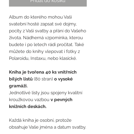
Přidat do košíku
Album do kterého mohou Vaši
svatební hosté zapsat své dojmy,
pocity z Vaší svatby a přání do Vašeho
života. Nádherná vzpomínka, kterou
budete i po letech rádi pročítat. Také
můžete do knihy vlepovat i fotky z
Polaroidu, Instaxu, nebo klasické.
Kniha je tvořena 40 ks vnitřních
bílých listů
(80 stran)
o vysoké
gramáži.
Jednotlivé listy jsou spojeny kvalitní
kroužkovou vazbou
v pevných
knižních deskách.
Každá kniha je osobní, protože
obsahuje Vaše jména a datum svatby.