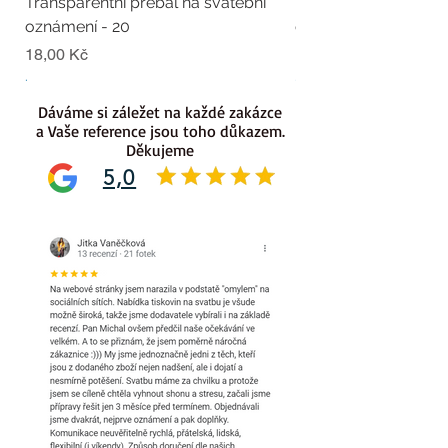
Transparentní přebal na svatební
Transparentní přebal
oznámení - 20
oznámení - 19
Cena
Cena
18,00 Kč
18,00 Kč
.
.
Dáváme si záležet na každé zakázce
a Vaše reference jsou toho důkazem.
Děkujeme
5,0