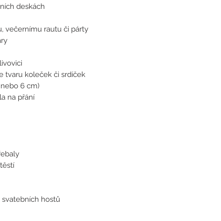
žních deskách
, večernímu rautu či párty
ary
ivovici
ve tvaru koleček či srdíček
 nebo 6 cm)
la na přání
řebaly
těstí
ů svatebních hostů