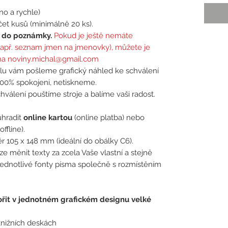
o a rychle)
et kusů (minimálně 20 ks).
e do poznámky.
Pokud je ještě nemáte
(např. seznam jmen na jmenovky), můžete je
 na noviny.michal@gmail.com
u vám pošleme grafický náhled ke schválení
00% spokojeni, netiskneme.
válení pouštíme stroje a balíme vaši radost.
hradit
online kartou
(online platba)
nebo
offline).
 105 x 148 mm (ideální do obálky C6).
 měnit texty za zcela Vaše vlastní a stejně
jednotlivé fonty písma společně s rozmístěním
řit v jednotném grafickém designu velké
knižních deskách