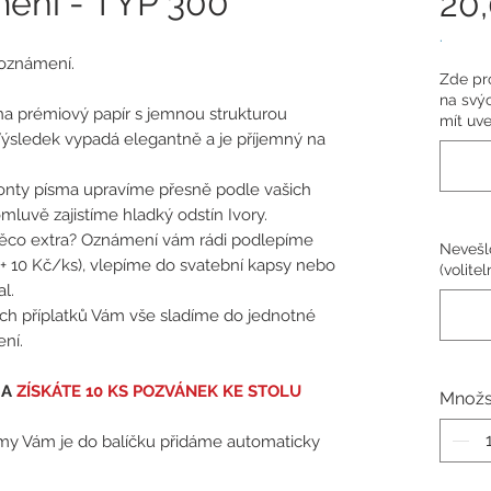
ení - TYP 300
20
.
 oznámení.
Zde pro
na svýc
a prémiový papír s jemnou strukturou
mít uve
Výsledek vypadá elegantně a je příjemný na
fonty písma upravíme přesně podle vašich
omluvě zajistíme hladký odstín Ivory.
ěco extra? Oznámení vám rádi podlepíme
Nevešl
+ 10 Kč/ks), vlepíme do svatební kapsy nebo
(volitel
l.
ích příplatků Vám vše sladíme do jednotné
ní.
 A
ZÍSKÁTE 10 KS POZVÁNEK KE STOLU
Množs
 my Vám je do balíčku přidáme automaticky