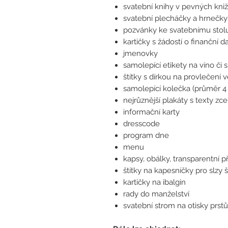
svatební knihy v pevných kni
svatební plecháčky a hrnečky
pozvánky ke svatebnímu stolu
kartičky s žádostí o finanční d
jmenovky
samolepící etikety na víno či sl
štítky s dírkou na provlečení 
samolepící kolečka (průměr 4
nejrůznější plakáty s texty zce
informační karty
dresscode
program dne
menu
kapsy, obálky, transparentní p
štítky na kapesníčky pro slzy š
kartičky na ibalgin
rady do manželství
svatební strom na otisky prst