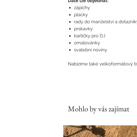
Dále lze objednat:
zápichy
placky
rady do manželství a dotazník
prskavky
kartičky pro DJ
omalovánky
svatební noviny
Nabízíme také velkoformátový tis
Mohlo by vás zajímat