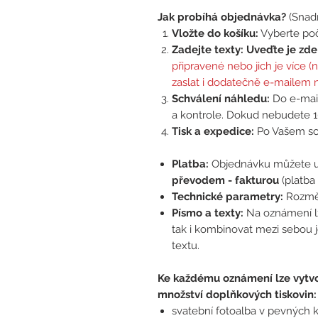
Jak probíhá objednávka?
(Snadn
Vložte do košíku:
Vyberte poč
Zadejte texty:
Uveďte je zd
připravené nebo jich je více 
zaslat i dodatečně e-mailem
Schválení náhledu:
Do e-mail
a kontrole. Dokud nebudete 1
Tisk a expedice:
Po Vašem sch
Platba:
Objednávku můžete u
převodem - fakturou
(platba 
Technické parametry:
Rozměr
Písmo a texty:
Na oznámení lze
tak i kombinovat mezi sebou 
textu.
Ke každému oznámení lze vytvo
množství doplňkových tiskovin:
svatební fotoalba v pevných 