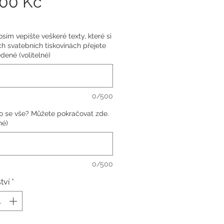
Cena
,00 Kč
sím vepište veškeré texty, které si
h svatebních tiskovinách přejete
dené (volitelné)
0/500
o se vše? Můžete pokračovat zde.
né)
0/500
tví
*