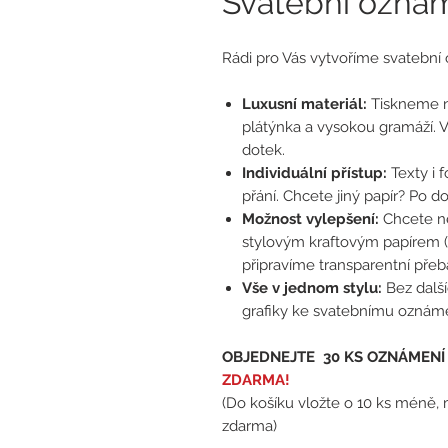
Svatební oznám
Rádi pro Vás vytvoříme svatební
Luxusní materiál:
Tiskneme n
plátýnka a vysokou gramáží. 
dotek.
Individuální přístup:
Texty i 
přání. Chcete jiný papír? Po d
Možnost vylepšení:
Chcete n
stylovým kraftovým papírem (
připravíme transparentní přeba
Vše v jednom stylu:
Bez dalš
grafiky ke svatebnímu oznáme
OBJEDNEJTE 30 KS OZNÁMENÍ
ZDARMA!
(Do košíku vložte o 10 ks méně,
zdarma)