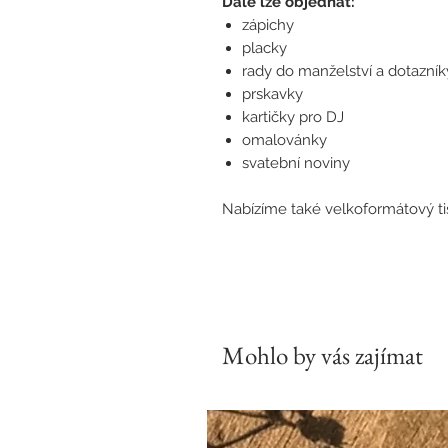
Dále lze objednat:
zápichy
placky
rady do manželství a dotazník
prskavky
kartičky pro DJ
omalovánky
svatební noviny
Nabízíme také velkoformátový tis
Mohlo by vás zajímat