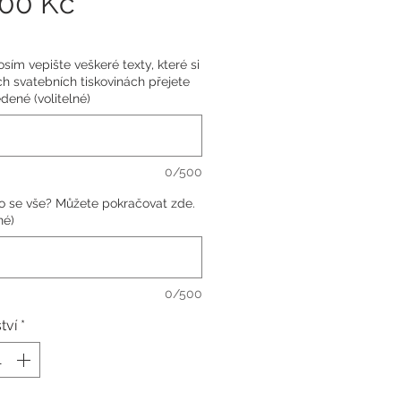
Cena
,00 Kč
sím vepište veškeré texty, které si
h svatebních tiskovinách přejete
dené (volitelné)
0/500
o se vše? Můžete pokračovat zde.
né)
0/500
tví
*