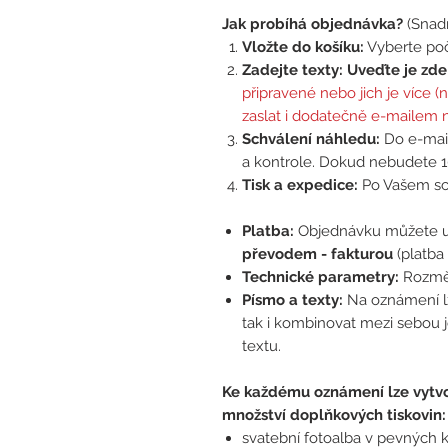
Jak probíhá objednávka?
(Snadn
Vložte do košíku:
Vyberte poč
Zadejte texty:
Uveďte je zd
připravené nebo jich je více 
zaslat i dodatečně e-mailem
Schválení náhledu:
Do e-mail
a kontrole. Dokud nebudete 1
Tisk a expedice:
Po Vašem sch
Platba:
Objednávku můžete u
převodem - fakturou
(platba 
Technické parametry:
Rozměr
Písmo a texty:
Na oznámení lze
tak i kombinovat mezi sebou 
textu.
Ke každému oznámení lze vytvo
množství doplňkových tiskovin:
svatební fotoalba v pevných 