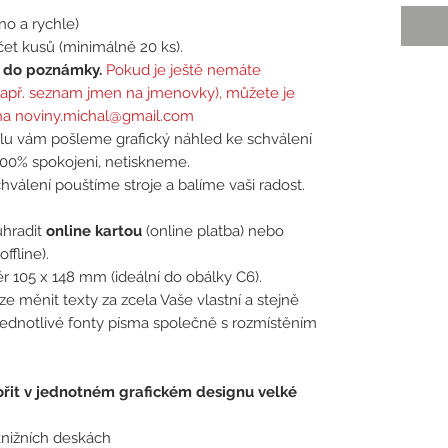
o a rychle)
et kusů (minimálně 20 ks).
e do poznámky.
Pokud je ještě nemáte
(např. seznam jmen na jmenovky), můžete je
 na noviny.michal@gmail.com
u vám pošleme grafický náhled ke schválení
00% spokojeni, netiskneme.
válení pouštíme stroje a balíme vaši radost.
hradit
online kartou
(online platba)
nebo
offline).
 105 x 148 mm (ideální do obálky C6).
 měnit texty za zcela Vaše vlastní a stejně
jednotlivé fonty písma společně s rozmístěním
řit v jednotném grafickém designu velké
knižních deskách