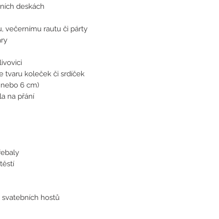
žních deskách
, večernímu rautu či párty
ary
ivovici
ve tvaru koleček či srdíček
 nebo 6 cm)
la na přání
řebaly
těstí
ů svatebních hostů