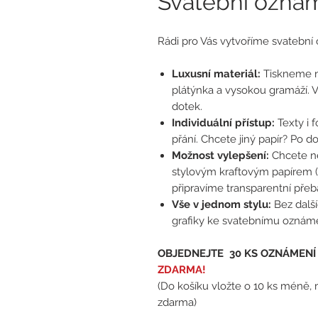
Svatební oznám
Rádi pro Vás vytvoříme svatební
Luxusní materiál:
Tiskneme n
plátýnka a vysokou gramáží. 
dotek.
Individuální přístup:
Texty i 
přání. Chcete jiný papír? Po d
Možnost vylepšení:
Chcete n
stylovým kraftovým papírem (
připravíme transparentní přeba
Vše v jednom stylu:
Bez dalš
grafiky ke svatebnímu oznáme
OBJEDNEJTE 30 KS OZNÁMENÍ
ZDARMA!
(Do košíku vložte o 10 ks méně,
zdarma)