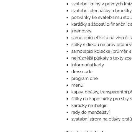
svatební knihy v pevných kni
svatební plecháčky a hrnečky
pozvánky ke svatebnímu stolu
kartičky s žádostí o finanční d
jmenovky
samolepící etikety na víno či sl
štítky s dírkou na provlečení 
samolepící kolečka (průměr 4
nejrůznější plakáty s texty zce
informační karty
dresscode
program dne
menu
kapsy, obálky, transparentní p
štítky na kapesníčky pro slzy š
kartičky na ibalgin
rady do manželství
svatební strom na otisky prst