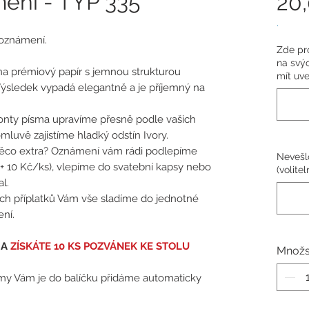
ení - TYP 335
20
.
 oznámení.
Zde pro
na svýc
a prémiový papír s jemnou strukturou
mít uve
Výsledek vypadá elegantně a je příjemný na
fonty písma upravíme přesně podle vašich
omluvě zajistíme hladký odstín Ivory.
ěco extra? Oznámení vám rádi podlepíme
Nevešl
+ 10 Kč/ks), vlepíme do svatební kapsy nebo
(volitel
l.
ích příplatků Vám vše sladíme do jednotné
ní.
 A
ZÍSKÁTE 10 KS POZVÁNEK KE STOLU
Množs
 my Vám je do balíčku přidáme automaticky