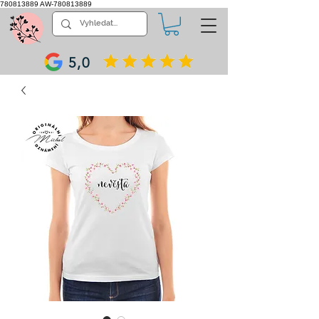
780813889
AW-780813889
5,0