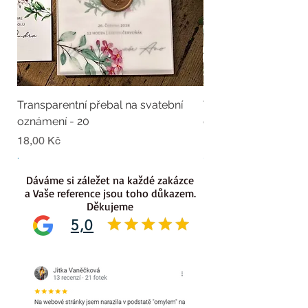
Transparentní přebal na svatební
Transparentní přebal
oznámení - 20
oznámení - 19
Cena
Cena
18,00 Kč
18,00 Kč
.
.
Dáváme si záležet na každé zakázce
a Vaše reference jsou toho důkazem.
Děkujeme
5,0